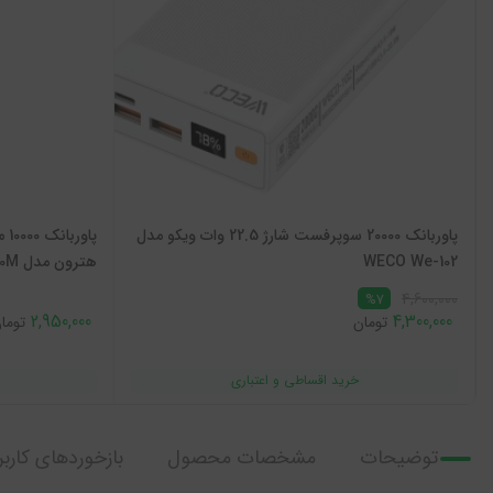
پاوربانک 20000 سوپرفست شارژ 22.5 وات ویکو مدل
WECO We-102
هترون مدل HATRON - HPB1060M
4,600,000
%7
2,950,000
4,300,000
تومان
توما
توضیحات
مشخصات محصول
بازخوردهای کاربر