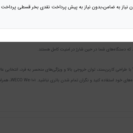
ن نیاز به ضامن،بدون نیاز به پیش پرداخت نقدی بخر قسطی پرداخت 
WECO We-101 با مدارهای محافظتی OVP (Over Voltage Protection
 که دستگاه‌های شما در حین شارژ در امنیت کامل هستند.
پاوربانک 10000 سوپرفست شارژ 22.5 وات ویکو مدل WECO We-101 با طراحی کاربرپسند، توان خروجی بالا و ویژگی‌ها
م شدن باتری نباشید. WECO We-101، همراهی مطمئن و کارآمد برای زندگی پرسرعت امروز است!