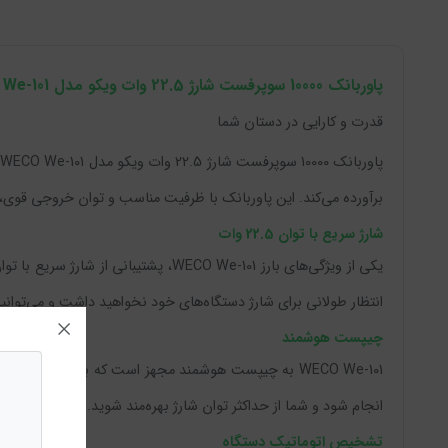
پاوربانک 10000 سوپرفست شارژ 22.5 وات ویکو مدل WECO We-101
قدرت و کارایی در دستان شما
پ
برآورده می‌کند. این پاوربانک با ظرفیت مناسب و توان خروجی قوی، گز
شارژ سریع با توان 22.5 وات
انتظار طولانی برای شارژ دستگاه‌های خود نخواهید داشت و می‌توانید ب
چیپست هوشمند
WECO We-101 به چیپست هوشمند مجهز است که به طور خودک
انجام شود و شما از حداکثر توان شارژ بهره‌مند شوید.
تشخیص اتوماتیک دستگاه