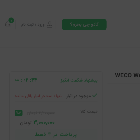
0
کادو چی بخرم؟
ورود / ثبت نام
43: 02 : 00
پیشنهاد شگفت انگیز
موجود در انبار
تنها 1 عدد در انبار باقی مانده
قیمت کالا
3,200,000
تومان
%6
3,000,000
تومان
پرداخت در 4 قسط