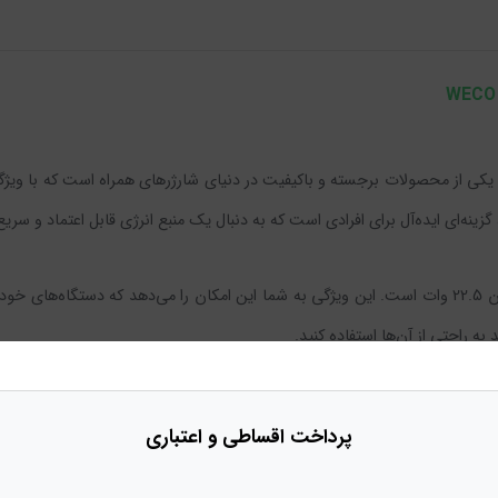
اوربانک 10000 سوپرفست شارژ 22.5 وات ویکو مدل WECO We-101 یکی از محصولات برجسته و باکیفیت در دنیای شار
ینه‌ای ایده‌آل برای افرادی است که به دنبال یک منبع انرژی قابل اعتماد و سری
یکی از ویژگی‌های بارز WECO We-101، پشتیبانی از شارژ سریع با توان 22.5 وات است. این ویژگی به شما این ام
ه راحتی از آن‌ها استفاده کنید.
ار دستگاه متصل شده را شناسایی کرده و بهترین حالت شارژ را برای آن انتخاب می‌
پرداخت
اقساطی و اعتباری