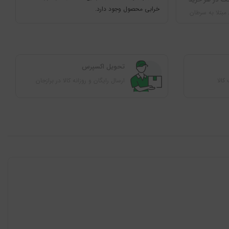
خرابی محصول وجود دارد.
مبتلا به سرطان
ﺗﺤﻮﯾﻞ اﮐﺴﭙﺮس
ارسال رایگان و روزانه کالا در برازجان