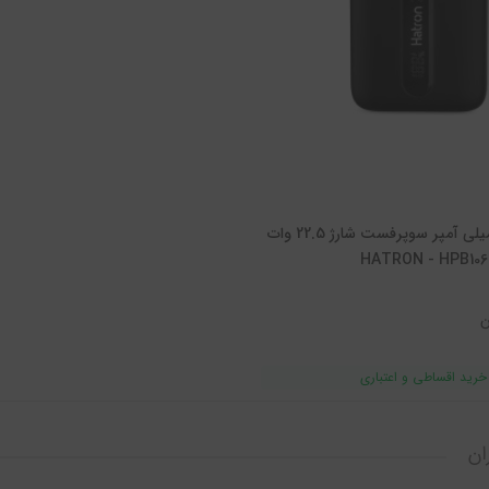
پاوربانک 10000 میلی آمپر سوپرفست شارژ 22.5 وات
ن
ان