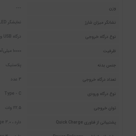
---
وزن
نمایشگر LED
نشانگر میزان شارژ
درگاه USB و درگاه خروجی تایپ سی
نوع درگاه خروجی
10000 میلی‌آمپر ساعت
ظرفیت
پلاستیک
جنس بدنه
3 عدد
تعداد درگاه خروجی
Type - C
نوع درگاه ورودی
22.5 وات
توان خروجی
دارد ، Quick Charge 3.0
پشتیبانی از فناوری Quick Charge