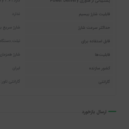
دارد ، Power Delivery 3.0
پشتیبانی از فناوری Power Delivery
ندارد
قابلیت شارژ بیسیم
شارژ سریع با توان 
حداکثر سرعت شارژ
تبلت.دستگاه
قابل استفاده برای
شارژ همزمان 2 دستگا
قابلیت‌ها
ایران
کشور سازنده
گارانتی تاور
گارانتی
ارسال بازخورد