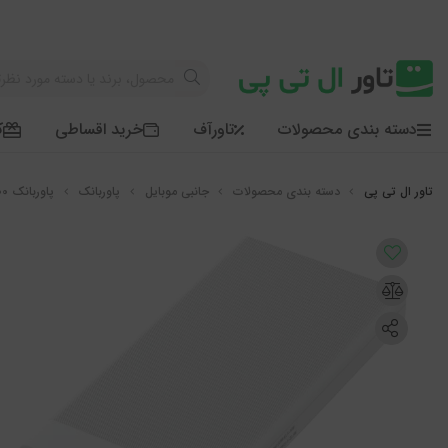
دسته بندی محصولات
تاورآف
خرید اقساطی
ک
دسته بندی محصولات
جانبی موبایل
پاوربانک
پاوربانک 10000 سوپرفست شارژ 22.5 وات ویکو مدل WECO We-101