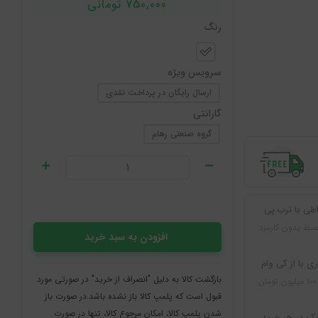
750,000 تومانی
رنگ
سرویس ویژه
ارسال رایگان در پرداخت نقدی
گارانتی
گروه صنعتی رهام
طی با ترب پی
سط بدون کارمزد
افزودن به سبد خرید
ی با از کی وام
بازگشت کالا به دلیل "انصراف از خرید" در صورتی مورد
قبول است که پلمپ کالا باز نشده باشد.در صورت باز
شدن پلمپ کالا، امکان مرجوع کالا، تنها در صورت
ک در هر خرید