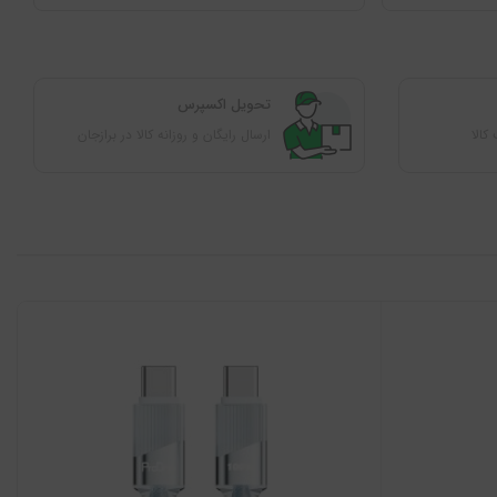
ﺗﺤﻮﯾﻞ اﮐﺴﭙﺮس
ارسال رایگان و روزانه کالا در برازجان