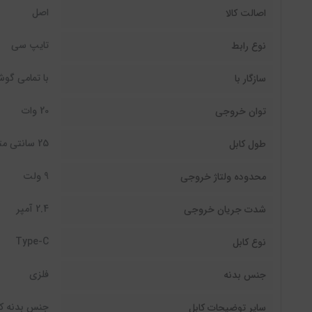
اصل
اصالت کالا
تایپ سی
نوع رابط
با تمامی گوش
سازگار با
20 وات
توان خروجی
25 سانتی متر
طول کابل
9 ولت
محدوده ولتاژ خروجی
2.4 آمپر
شدت جریان خروجی
Type-C
نوع کابل
فلزی
جنس بدنه
جنس بدنه کنف
سایر توضیحات کابل