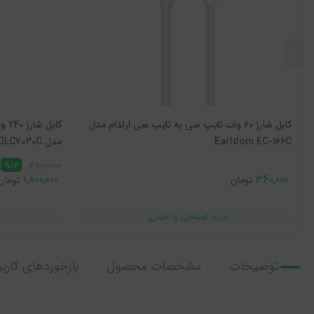
کابل شارژ 60 وات تایپ سی به تایپ سی ارلدام مدل
کاب
Earldom EC-166C
مدل PHILIPS-DLC7030C
2,100,000
%14
1,800,000
360,000
تومان
تومان
توضیحات
مشخصات محصول
بازخوردهای کاربر