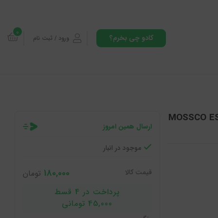
0
کادو چی بخرم؟
ورود / ثبت نام
ارژ پاوربانک تایپ سی به تایپ سی مسکو مدل MOSSCO ES-
ارسال همین امروز
موجود در انبار
180,000
قیمت کالا
تومان
پرداخت در 4 قسط
45,000 تومانی