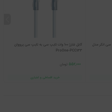
تایپ سی انکر مدل
کابل شارژ 100 وات تایپ سی به تایپ سی پرووان
ProOne-PCC133
552,000
تومان