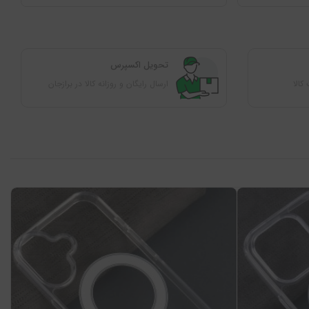
ﺗﺤﻮﯾﻞ اﮐﺴﭙﺮس
ارسال رایگان و روزانه کالا در برازجان