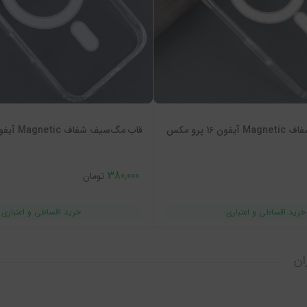
16 پرو مکس
قاب مگ‌سیف شفاف Magnetic آیفون 16 پرو
380,000
تومان
ان