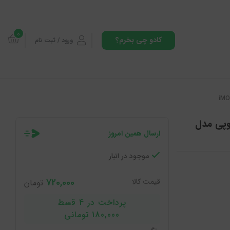
0
کادو چی بخرم؟
ورود / ثبت نام
Magne آیفون 16 پرو ایموپی مدل
ارسال همین امروز
موجود در انبار
720,000
قیمت کالا
تومان
پرداخت در 4 قسط
180,000 تومانی