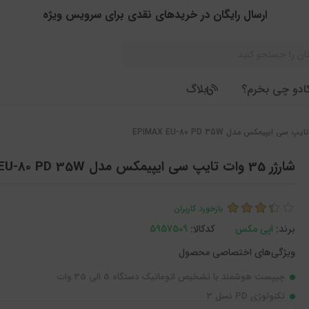
ارسال رایگان در خریدهای نقدی برای سرویس ویژه
ادو چی بخرم؟
بلاگ
شارژر 35 وات تایپ سی ایپیمکس مدل EPIMAX EU-80 PD 35W
بازخورد کاربران
برند:
اپی مکس
کدکالا:
چیپست هوشمند با تشخیص اتوماتیک دستگاه 5 الی 35 وات
تکنولوژِی PD نسل 3