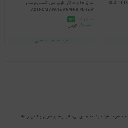
 وات دو پورت تسکو مدل TSCO - TTC70
شارژر 65 وات گان تایپ سی اکستروم مدل
AXTROM AWC65WGAN-B PD 65W
2,275,000
%21
1,800,000
تومان
ا است که با ویژگی‌های منحصر به فرد خود، تجربه‌ای بی‌نظیر از شارژ سریع و ایمن را ارائه