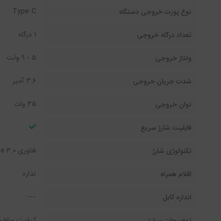
Type-C
نوع پورت خروجی دستگاه
1 درگاه
تعداد درگاه خروجی
5 - 9 ولت
ولتاژ خروجی
3.6 آمپر
شدت جریان خروجی
35 وات
توان خروجی
قابلیت شارژ سریع
فناوری Quick Charge ۳.۰ فناوری PD3.0
تکنولوژی شارژ
ندارد
اقلام همراه
---
اندازه کابل
توضیحات بیشتر