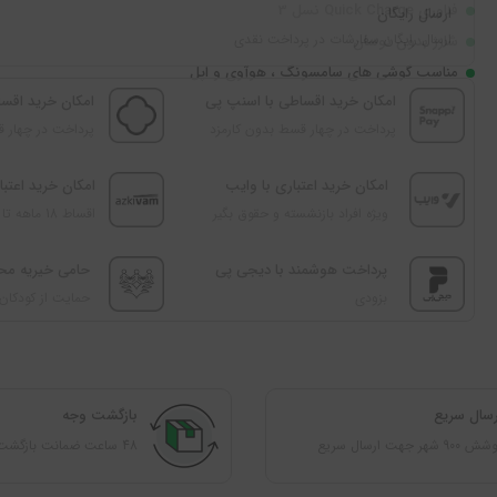
فناوری Quick Charge نسل 3
ارسال رایگان
ارسال رایگان سفارشات در پرداخت نقدی
شارژ بدون نوسان
مناسب گوشی های سامسونگ ، هوآوی و اپل
امکان خرید اقساطی با اسنپ پی
امکان خرید اقسا
پرداخت در چهار قسط بدون کارمزد
پرداخت در چهار ق
امکان خرید اعتباری با وایب
امکان خرید اعتبار
ویژه افراد بازنشسته و حقوق بگیر
اقساط 18 ماهه تا 100 میلیون تومان
پرداخت هوشمند با دیجی‌ پی
حامی خیریه‌ مح
بزودی
حمایت از کودکان 
رسال سریع
بازگشت وجه
 900 شهر جهت ارسال سریع
48 ساعت ضمانت بازگشت کالا