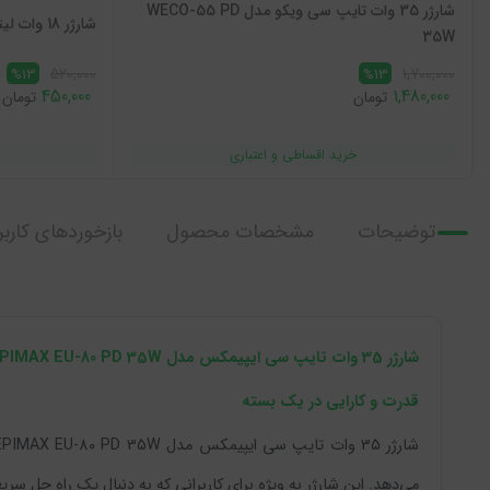
شارژر 35 وات تایپ سی ویکو مدل WECO-55 PD
شارژر 18 وات لیتو مدل LEITU LH-15
35W
520,000
1,700,000
%13
%13
450,000
1,480,000
تومان
تومان
توضیحات
مشخصات محصول
بازخوردهای کاربر
شارژر 35 وات تایپ سی ایپیمکس مدل EPIMAX EU-80 PD 35W:
قدرت و کارایی در یک بسته
می‌دهد. این شارژر به ویژه برای کاربرانی که به دنبال یک راه حل 