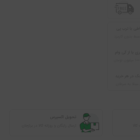
طی با ترب پی
سط بدون کارمزد
ی با از کی وام
ک در هر خرید
مبتلا به سرطان
ﺗﺤﻮﯾﻞ اﮐﺴﭙﺮس
ارسال رایگان و روزانه کالا در برازجان