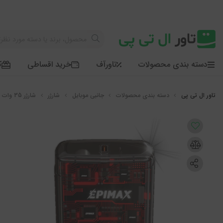
دسته بندی محصولات
تاورآف
خرید اقساطی
ک
دسته بندی محصولات
جانبی موبایل
شارژر
شارژر 35 وات تایپ سی ایپیمکس مدل EPIMAX EU-80 PD 35W