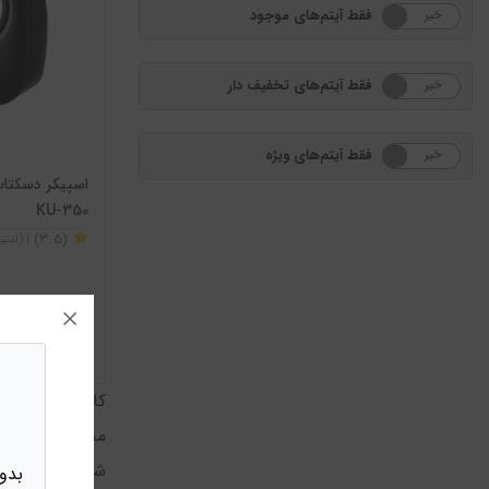
فقط آیتم‌های موجود
خیر
بله
فقط آیتم‌های تخفیف دار
خیر
بله
فقط آیتم‌های ویژه
خیر
بله
اسپیکر دسکتاپ
KU-350
(3.5)
| (امت
ناموجود
کایزر با تمرکز 
محافظ‌ها و لواز
شرکت با استفاده
بدو