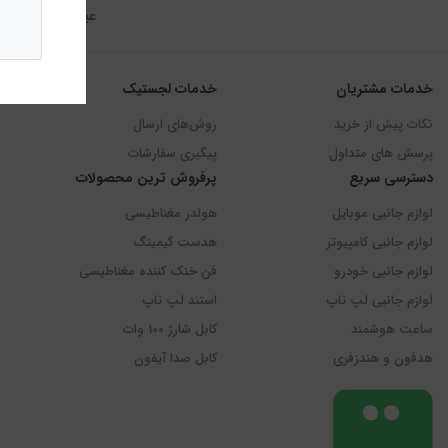
عین حال از آن‌
خدمات مشتریان
خدمات لجستیک
نکات پیش از خرید
روش‌های ارسال
پرسش های متداول
پیگیری سفارشات
دسترسی سریع
پرفروش ترین محصولات
لوازم جانبی موبایل
هولدر مغناطیسی
لوازم جانبی کامپیوتر
هدست گیمینگ
لوازم جانبی خودرو
فن خنک کننده مغناطیسی
لوازم جانبی لپ تاپ
استند لپ تاپ
ساعت هوشمند
کابل شارژ 100 وات
هدفون و هندزفری
کابل صدا آیفون