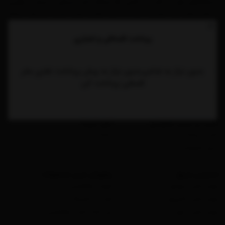
دستگاه‌های خود را با قدرت و کارایی بالا استفاده کنند. انرجایزر با تمرکز بر نوآوری
و فناوری‌های روز، توانسته است در بازار رقابتی لوازم جانبی دیجیتال جایگاه
ویژه‌ای پیدا کند و به عنوان یکی از انتخاب‌های محبوب در بین کاربران شناخته
پرداخت
اقساطی و اعتباری
شود.
بدون نیاز به ضامن،بدون نیاز به پیش پرداخت نقدی بخر
خدمات مشتریان
خدمات لجستیک
قسطی پرداخت کن
نکات پیش از خرید
روش‌های ارسال
پرسش های متداول
پیگیری سفارشات
امنیت و حریم خصوصی
امور خیریه
امنیت پرداخت
محک
حریم خصوصی
دسترسی سریع
پرفروش ترین محصولات
لوازم جانبی موبایل
هولدر مغناطیسی
لوازم جانبی کامپیوتر
هدست گیمینگ
لوازم جانبی خودرو
فن خنک کننده مغناطیسی