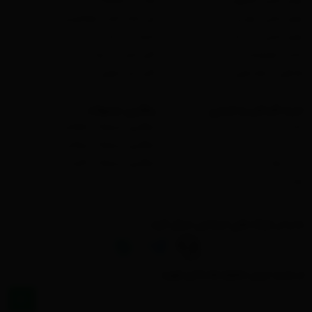
لوازم جانبی کامپیوتر
هدست گیمینگ
لوازم جانبی خودرو
فن خنک کننده مغناطیسی
لوازم جانبی لپ تاپ
استند لپ تاپ
ساعت هوشمند
کابل شارژ 100 وات
هدفون و هندزفری
کابل صدا آیفون
خرید اقساطی و اعتباری
رهگیری مرسولات
اسنپ پی
رهگیری مرسولات ماهکس
ترب پی
رهگیری مرسولات تیپاکس
از کی وام
رهگیری مرسولات دکاپست
وایب
ما را در شبکه های اجتماعی دنبال کنید :
از جدید ترین تخفیف‌ها باخبر شوید :