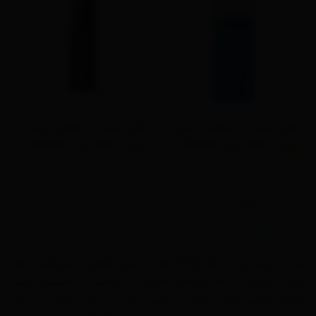
فلش مموری 128 گیگابایت اپیسر
فلش مموری 64 گیگابایت اپیسر
نسل USB 3.2 مدل APACER-
نسل USB 3.2 مدل APACER -
(4.5)
(3.25)
| (امتیاز این محصول)
AH25C
| (امتیاز این محصول)
AH25B
3,500,000
ناموجود
تومان
اپیسر به عنوان یکی از تولیدکنندگان معتبر در حوزه تجهیزات ذخیره‌سازی و لوازم
جانبی دیجیتال، با ارائه محصولات باکیفیت و بهره‌گیری از فناوری‌های نوین،
توانسته نیازهای گسترده کاربران را برآورده سازد. این شرکت تایوانی در زمینه