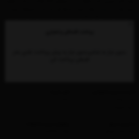
تولید فلش مموری، کارت حافظه، رم، و درایوهای SSD فعالیت می‌کند و همواره
تمرکز خود را بر سرعت، دوام و امنیت داده‌ها قرار داده است. محصولات اپیسر به
دلیل کیفیت ساخت بالا، عملکرد پایدار و طراحی کاربردی، مورد اعتماد کاربران
حرفه‌ای و عمومی قرار گرفته‌اند. با ترکیب نوآوری، طراحی دقیق و استانداردهای
پرداخت
اقساطی و اعتباری
جهانی، اپیسر جایگاه ویژه‌ای در بازار بین‌المللی لوازم ذخیره‌سازی دیجیتال به
دست آورده است.
بدون نیاز به ضامن،بدون نیاز به پیش پرداخت نقدی بخر
قسطی پرداخت کن
خدمات مشتریان
خدمات لجستیک
نکات پیش از خرید
روش‌های ارسال
پرسش های متداول
پیگیری سفارشات
امنیت و حریم خصوصی
امور خیریه
امنیت پرداخت
محک
حریم خصوصی
دسترسی سریع
پرفروش ترین محصولات
لوازم جانبی موبایل
هولدر مغناطیسی